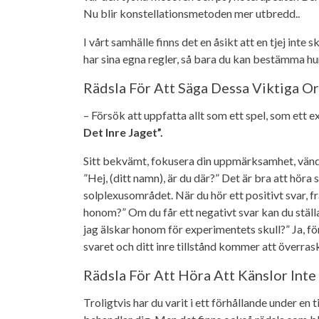
Nu blir konstellationsmetoden mer utbredd..
I vårt samhälle finns det en åsikt att en tjej inte s
har sina egna regler, så bara du kan bestämma hur
Rädsla För Att Säga Dessa Viktiga Or
– Försök att uppfatta allt som ett spel, som ett 
Det Inre Jaget”.
Sitt bekvämt, fokusera din uppmärksamhet, vänd 
”Hej, (ditt namn), är du där?” Det är bra att höra
solplexusområdet. När du hör ett positivt svar, f
honom?” Om du får ett negativt svar kan du ställa
jag älskar honom för experimentets skull?” Ja, för 
svaret och ditt inre tillstånd kommer att överras
Rädsla För Att Höra Att Känslor Int
Troligtvis har du varit i ett förhållande under en t