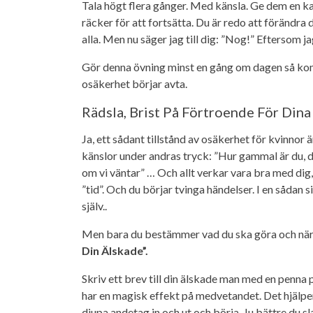
Tala högt flera gånger. Med känsla. Ge dem en kamp
räcker för att fortsätta. Du är redo att förändra d
alla. Men nu säger jag till dig: ”Nog!” Eftersom jag ä
Gör denna övning minst en gång om dagen så komme
osäkerhet börjar avta.
Rädsla, Brist På Förtroende För Dina 
Ja, ett sådant tillstånd av osäkerhet för kvinnor ä
känslor under andras tryck: ”Hur gammal är du, det 
om vi väntar” … Och allt verkar vara bra med dig, 
”tid”. Och du börjar tvinga händelser. I en sådan s
själv..
Men bara du bestämmer vad du ska göra och när. En
Din Älskade”.
Skriv ett brev till din älskade man med en penna på
har en magisk effekt på medvetandet. Det hjälper
djupa andetag in och ut och börja. Ju bättre du sl