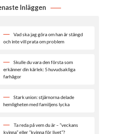
enaste Inläggen
Vad ska jag göra om han är stängd
och inte vill prata om problem
Skulle du vara den första som
erkänner din kärlek: 5 huvudsakliga
farhågor
Stark union: stjärnorna delade
hemligheten med familjens lycka
Ta reda på vem du är – ”veckans
kvinna” eller ”kvinna för livet”?