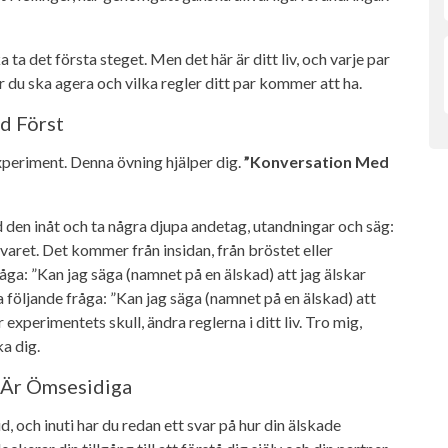
ka ta det första steget. Men det här är ditt liv, och varje par
 du ska agera och vilka regler ditt par kommer att ha.
d Först
experiment. Denna övning hjälper dig.
”Konversation Med
den inåt och ta några djupa andetag, utandningar och säg:
 svaret. Det kommer från insidan, från bröstet eller
råga: ”Kan jag säga (namnet på en älskad) att jag älskar
 följande fråga: ”Kan jag säga (namnet på en älskad) att
experimentets skull, ändra reglerna i ditt liv. Tro mig,
ka dig.
e Är Ömsesidiga
id, och inuti har du redan ett svar på hur din älskade