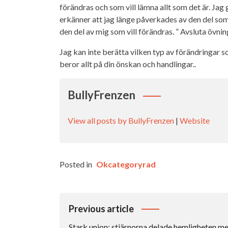
förändras och som vill lämna allt som det är. Jag g
erkänner att jag länge påverkades av den del som 
den del av mig som vill förändras. ” Avsluta övni
Jag kan inte berätta vilken typ av förändringar 
beror allt på din önskan och handlingar..
BullyFrenzen
View all posts by BullyFrenzen
|
Website
Posted in
Okcategoryrad
Inläggsnavigering
Previous article
Stark union: stjärnorna delade hemligheten m