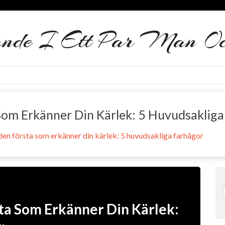
ande I Ett Par Man Oc
Som Erkänner Din Kärlek: 5 Huvudsaklig
 den första som erkänner din kärlek: 5 huvudsakliga farhågor
ta Som Erkänner Din Kärlek: