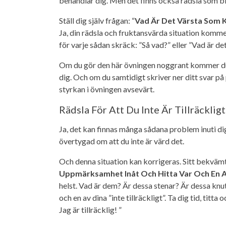
behandlar dig. Men det finns också rädsla som block
Ställ dig själv frågan: “
Vad Är Det Värsta Som K
Ja, din rädsla och fruktansvärda situation kommer
för varje sådan skräck: ”Så vad?” eller ”Vad är de
Om du gör den här övningen noggrant kommer du f
dig. Och om du samtidigt skriver ner ditt svar på 
styrkan i övningen avsevärt.
Rädsla För Att Du Inte Är Tillräcklig
Ja, det kan finnas många sådana problem inuti di
övertygad om att du inte är värd det.
Och denna situation kan korrigeras. Sitt bekvämt,
Uppmärksamhet Inåt Och Hitta Var Och En Av 
helst. Vad är dem? Är dessa stenar? Är dessa knu
och en av dina ”inte tillräckligt”. Ta dig tid, titt
Jag är tillräcklig! ”