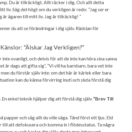
. Du är tillräckligt. Allt räcker i dig. Och allt detta
itt liv. Säg det högt om du verkligen är redo: ”Jag ser er
r ägaren till mitt liv. Jag är tillräcklig! ”
r du att se förändringar i dig själv. Rädslan för
Känslor: ”Älskar Jag Verkligen?”
r inte ovanligt, och delvis för att de inte kan höra sina sanna
är dags att gifta sig”, ”Vi vill ha barnbarn, bara vet inte
men du förstår själv inte: om det här är kärlek eller bara
ituation kan du känna förvirring inuti och sluta förstå dig
 enkel teknik hjälper dig att förstå dig själv.
”Brev Till
 papper och säg allt du ville säga. Tänd först ett ljus. Eld
 till att defokusera och komma in i flödesstatus. Ta några
appnar av och kastar dig själv, desto mer intressant