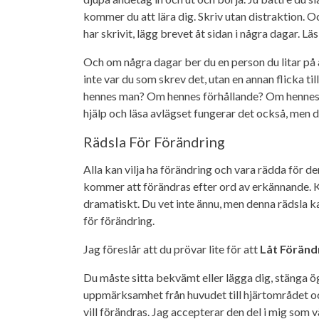
kommer du att lära dig. Skriv utan distraktion. O
har skrivit, lägg brevet åt sidan i några dagar. Läs
Och om några dagar ber du en person du litar på a
inte var du som skrev det, utan en annan flicka t
hennes man? Om hennes förhållande? Om hennes 
hjälp och läsa avlägset fungerar det också, men de
Rädsla För Förändring
Alla kan vilja ha förändring och vara rädda för d
kommer att förändras efter ord av erkännande. K
dramatiskt. Du vet inte ännu, men denna rädsla kan
för förändring.
Jag föreslår att du prövar lite för att
Låt Föränd
Du måste sitta bekvämt eller lägga dig, stänga ög
uppmärksamhet från huvudet till hjärtområdet och 
vill förändras. Jag accepterar den del i mig som vä