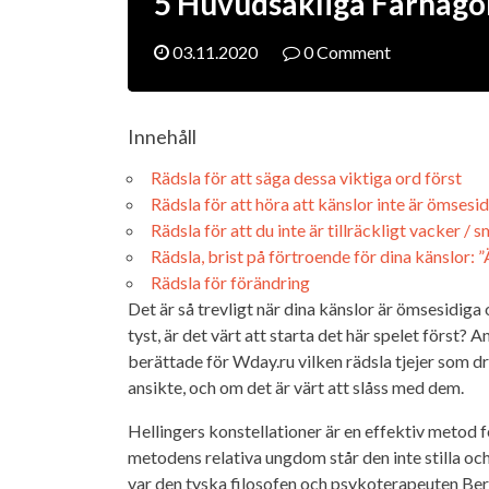
5 Huvudsakliga Farhågo
03.11.2020
0 Comment
Innehåll
Rädsla för att säga dessa viktiga ord först
Rädsla för att höra att känslor inte är ömsesi
Rädsla för att du inte är tillräckligt vacker /
Rädsla, brist på förtroende för dina känslor: ”
Rädsla för förändring
Det är så trevligt när dina känslor är ömsesidig
tyst, är det värt att starta det här spelet först? 
berättade för Wday.ru vilken rädsla tjejer som 
ansikte, och om det är värt att slåss med dem.
Hellingers konstellationer är en effektiv metod fö
metodens relativa ungdom står den inte stilla oc
var den tyska filosofen och psykoterapeuten Bert