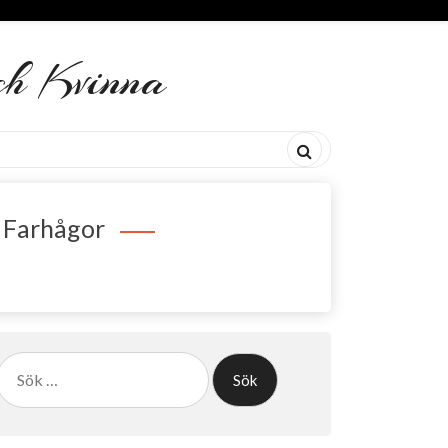
h Kvinna
a Farhågor
Sök
efter: