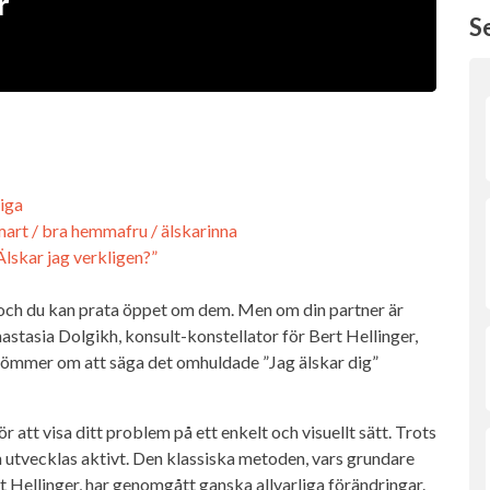
r
S
diga
 smart / bra hemmafru / älskarinna
Älskar jag verkligen?”
a och du kan prata öppet om dem. Men om din partner är
Anastasia Dolgikh, konsult-konstellator för Bert Hellinger,
drömmer om att säga det omhuldade ”Jag älskar dig”
r att visa ditt problem på ett enkelt och visuellt sätt. Trots
h utvecklas aktivt. Den klassiska metoden, vars grundare
 Hellinger, har genomgått ganska allvarliga förändringar.