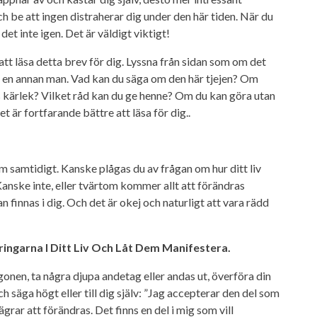
ch be att ingen distraherar dig under den här tiden. När du
 det inte igen. Det är väldigt viktigt!
tt läsa detta brev för dig. Lyssna från sidan som om det
ill en annan man. Vad kan du säga om den här tjejen? Om
kärlek? Vilket råd kan du ge henne? Om du kan göra utan
t är fortfarande bättre att läsa för dig..
em samtidigt. Kanske plågas du av frågan om hur ditt liv
anske inte, eller tvärtom kommer allt att förändras
 finnas i dig. Och det är okej och naturligt att vara rädd
ringarna I Ditt Liv Och Låt Dem Manifestera.
onen, ta några djupa andetag eller andas ut, överföra din
säga högt eller till dig själv: ”Jag accepterar den del som
grar att förändras. Det finns en del i mig som vill