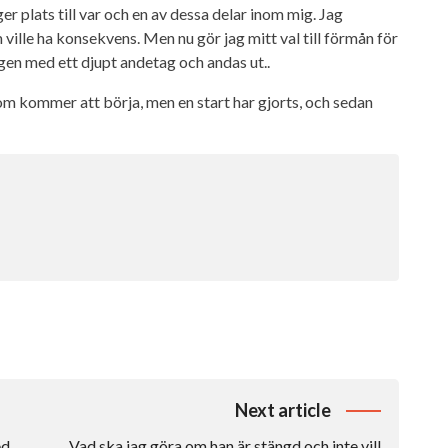
er plats till var och en av dessa delar inom mig. Jag
ville ha konsekvens. Men nu gör jag mitt val till förmån för
ngen med ett djupt andetag och andas ut..
som kommer att börja, men en start har gjorts, och sedan
Next article
ed
Vad ska jag göra om han är stängd och inte vill