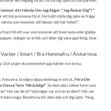
erar din tillgång till att förstå dig själv och din partner..
ommer Att Hända Om Jag Säger: ”Jag Älskar Dig”? ”
 att börja komma först. Fortsätt ställa dig själv en fråga
t värsta som kommer att hända i det här fallet?”.
ram till ett svar som kommer att överraska eller glädja
papper, stänger av kritik och låter dig vara uppriktig, ökar
t Vacker / Smart / Bra Hemmafru / Älskarinna
g. Och så ger du omedvetet upp kärlek och lycka,
 fokusera, ta några djupa andetag in och ut.,
Föra Din
Dessa ”inte Tillräckligt”
. Se dem alla i vilken form som
tar? Hur ser de ut? Vad säger var och en av dem? Hör var
a och känn noga. Berätta nu för dem alla och dig själv: ”Nog.