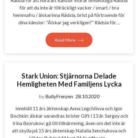
Rädsla för att höra att känslor inte är ömsesidiga Rädsla
för att du inte är tillräckligt vacker / smart / bra
hemmafru / älskarinna Rädsla, brist på förtroende för
dina känslor: ”Älskar jag verkligen?” Rädsla för…
Read More
Stark Union: Stjärnorna Delade
Hemligheten Med Familjens Lycka
by
BullyFrenzen
28.10.2020
Innehåll 11 års äktenskap Anna Legchilova och Igor
Bochkin: älskar varandras brister Gift i 13 år. Sergey och
Irina Bezrukov: gå till tillnärmning, även om det inte är
att skylla på 15 års äktenskap Natalia Senchukova och
Viktor Rybin: håll tyst 34 år gifte sig…