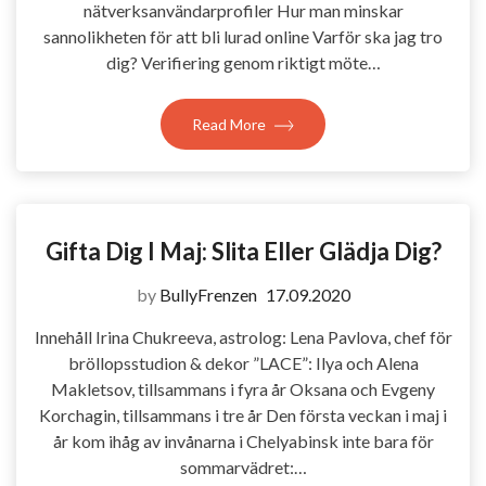
nätverksanvändarprofiler Hur man minskar
sannolikheten för att bli lurad online Varför ska jag tro
dig? Verifiering genom riktigt möte…
Read More
Gifta Dig I Maj: Slita Eller Glädja Dig?
by
BullyFrenzen
17.09.2020
Innehåll Irina Chukreeva, astrolog: Lena Pavlova, chef för
bröllopsstudion & dekor ”LACE”: Ilya och Alena
Makletsov, tillsammans i fyra år Oksana och Evgeny
Korchagin, tillsammans i tre år Den första veckan i maj i
år kom ihåg av invånarna i Chelyabinsk inte bara för
sommarvädret:…