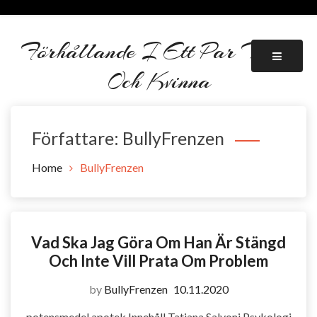
Skip
to
content
Förhållande I Ett Par Man
Och Kvinna
Författare:
BullyFrenzen
Home
BullyFrenzen
Vad Ska Jag Göra Om Han Är Stängd
Och Inte Vill Prata Om Problem
by
BullyFrenzen
10.11.2020
potensmedel apotek Innehåll Tatiana Salvoni Psykologi